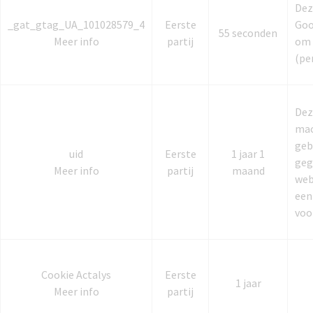
Dez
_gat_gtag_UA_101028579_4
Eerste
Goo
55 seconden
Meer info
partij
om 
(pe
Dez
mac
geb
uid
Eerste
1 jaar 1
geg
Meer info
partij
maand
web
een
voo
Cookie Actalys
Eerste
1 jaar
Meer info
partij