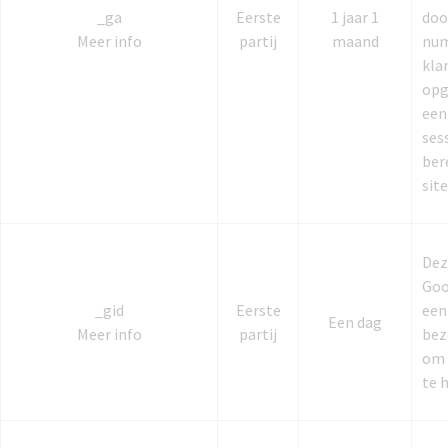
_ga
Eerste
1 jaar 1
doo
Meer info
partij
maand
num
kla
opg
een
ses
ber
sit
Dez
Goo
_gid
Eerste
een
Een dag
Meer info
partij
bez
om 
te 