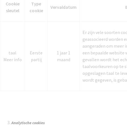
Cookie
Type
Vervaldatum
sleutel
cookie
Er zijn vele soorten c
geassocieerd worden e
aangeraden om meer in
taal
Eerste
1 jaar 1
een bepaalde website 
Meer info
partij
maand
gevallen wordt het ech
taalvoorkeuren op te s
opgeslagen taal te leve
wordt gegeven, is geba
Analytische cookies