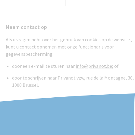
Neem contact op
Als u vragen hebt over het gebruik van cookies op de website ,
kunt u contact opnemen met onze functionaris voor
gegevensbescherming:
door een e-mail te sturen naar
info@privanot.be
; of
door te schrijven naar Privanot vzw, rue de la Montagne, 30,
1000 Brussel.