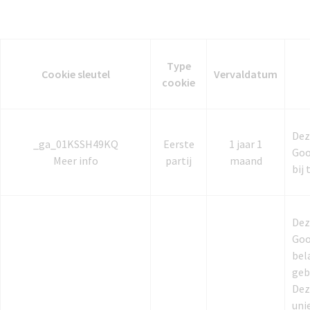
Type
Cookie sleutel
Vervaldatum
cookie
Dez
_ga_01KSSH49KQ
Eerste
1 jaar 1
Goo
Meer info
partij
maand
bij
Dez
Goo
bel
geb
Dez
uni