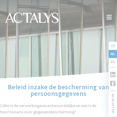
FR
NL
EN
Beleid inzake de bescherming van
persoonsgegevens
MIJN AKTEN
Privacy -en cookiebeleid
1.Wie is de verwerkingsverantwoordelijke en wie is de
functionaris voor gegevensbescherming?