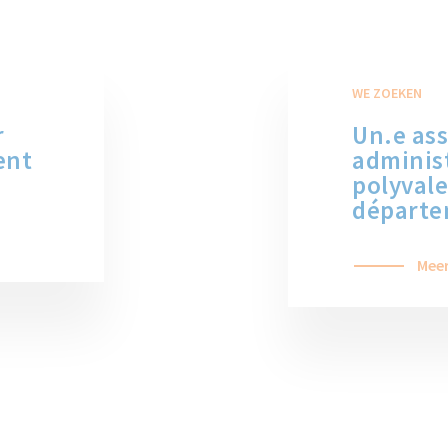
WE ZOEKEN
r
Un.e ass
ent
administ
polyvale
départe
Meer