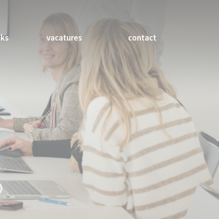
nks
vacatures
contact
?