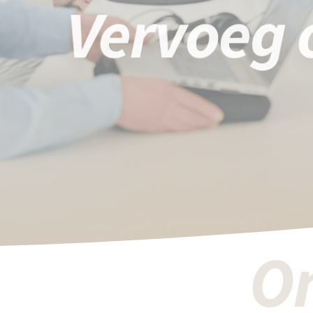
Vervoeg 
On