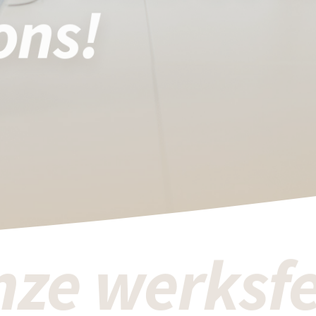
ons!
ze werksf