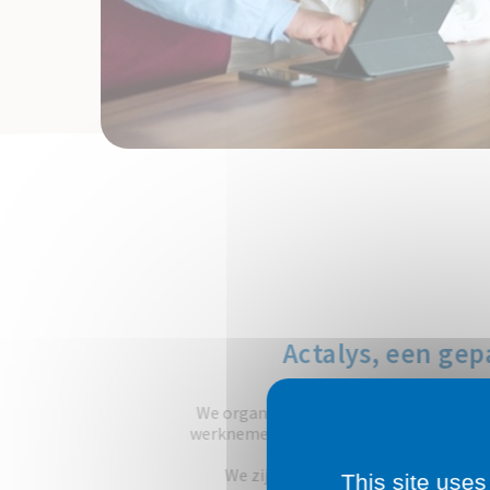
Actalys, een ge
We organiseren regelmatig evenemen
werknemers te versterken, zoals wekeli
We zijn er van overtuigd dat teamg
This site uses