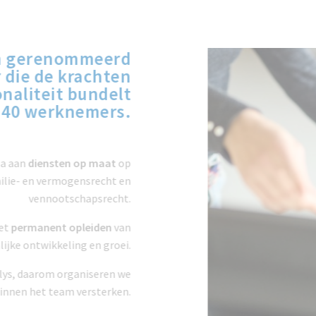
n gerenommeerd
r die de krachten
onaliteit bundelt
n 40 werknemers.
ala aan
diensten op maat
op
milie- en vermogensrecht en
vennootschapsrecht.
 het
permanent opleiden
van
ijke ontwikkeling en groei.
talys, daarom organiseren we
 binnen het team versterken.