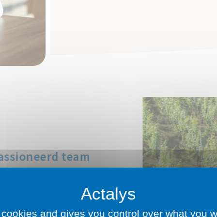
passioneerd team
ten om de band tussen onze
jkse lunches en sportieve of
culturele activiteiten.
eest en motivatie de sleutel
 cookies and gives you control over what you w