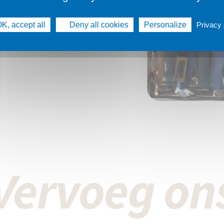
erk, wat zich vertaalt in een
tevreden cliënteel.
K, accept all
Deny all cookies
Personalize
Privacy 
Vervoeg on