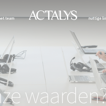
het team
nuttige li
nze waarden