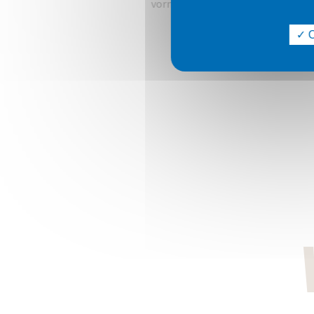
vormen tot efficiënt en grondig w
O