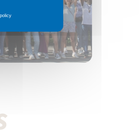
policy
s