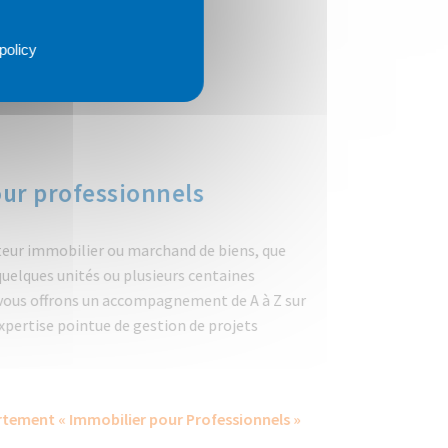
policy
ur professionnels
eur immobilier ou marchand de biens, que
uelques unités ou plusieurs centaines
ous offrons un accompagnement de A à Z sur
pertise pointue de gestion de projets
tement « Immobilier pour Professionnels »