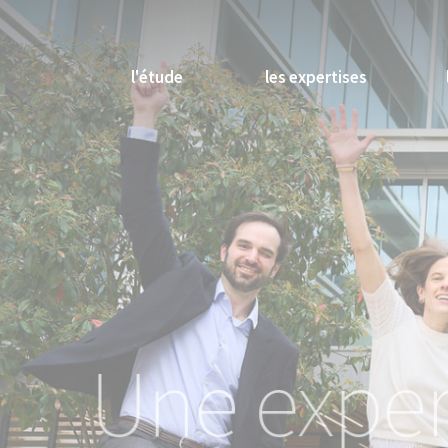
l'étude
les expertises
Une exper