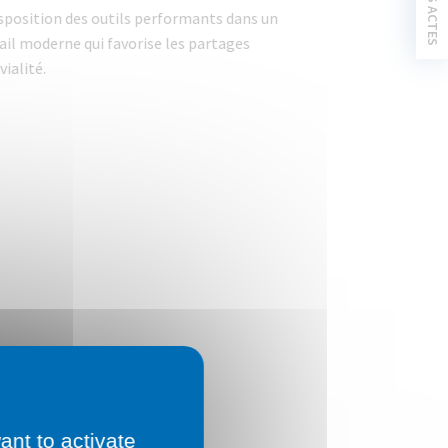
MES ACTES
sposition des outils performants dans un
il moderne qui favorise les partages
ialité.
es
ant to activate