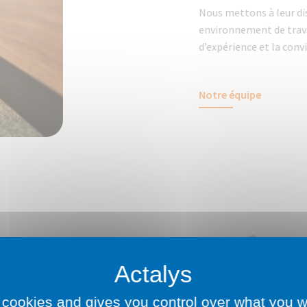
Nous mettons à leur di
environnement de trava
d’expérience et la conviv
Notre équipe
es expertis
 cookies and gives you control over what you w