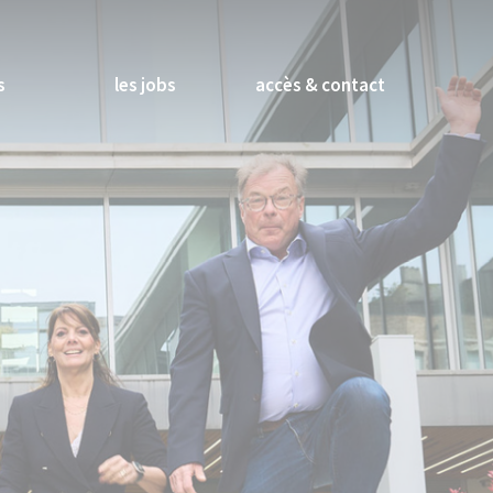
s
les jobs
accès & contact