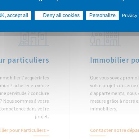
K, accept all
Deny all cookies
Personalize
Privacy 
r particuliers
Immobilier po
mmobilier ? acquérir les
Que vous soyez promot
mmun ? acheter en vente
votre projet concerne q
 une servitude ? conclure
d’appartements, nous v
ci ? Nous sommes à votre
mesure grâce à notre ex
 compétence dans votre
immobiliers.
projet.
ier pour Particuliers »
Contacter notre dépar