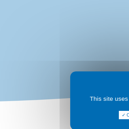
Eveneme
This site uses
O