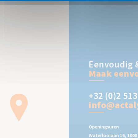
Eenvoudig &
Maak eenvo
+32 (0)2 513
info@actal
Openingsuren
Waterloolaan 16, 1000 