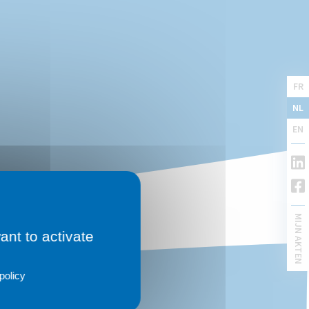
FR
NL
EN
MIJN AKTEN
ant to activate
policy