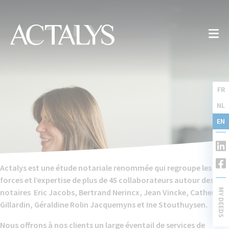
FR
NL
EN
Actalys est une étude notariale renommée qui regroupe les
Un.e juriste expérimenté.e en
forces et l’expertise de plus de 45 collaborateurs autour des
successions et planification
MY DEEDS
notaires Eric Jacobs, Bertrand Nerincx, Jean Vincke, Catherine
successorale pour notre département
Gillardin, Géraldine Rolin Jacquemyns et Ine Stouthuysen.
famille et patrimoine [en]
Nous offrons à nos clients un large éventail de services de