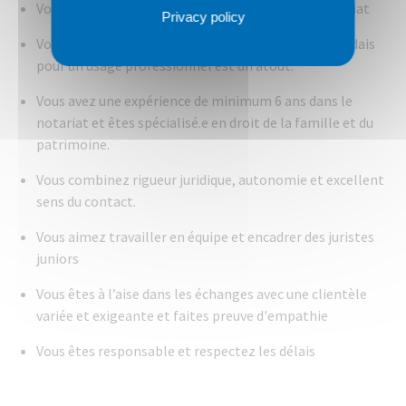
Vous avez un master en droit et un master en notariat
Privacy policy
Vous êtes francophone, la connaissance du néerlandais
pour un usage professionnel est un atout.
Vous avez une expérience de minimum 6 ans dans le
notariat et êtes spécialisé.e en droit de la famille et du
patrimoine.
Vous combinez rigueur juridique, autonomie et excellent
sens du contact.
Vous aimez travailler en équipe et encadrer des juristes
juniors
Vous êtes à l’aise dans les échanges avec une clientèle
variée et exigeante et faites preuve d'empathie
Vous êtes responsable et respectez les délais