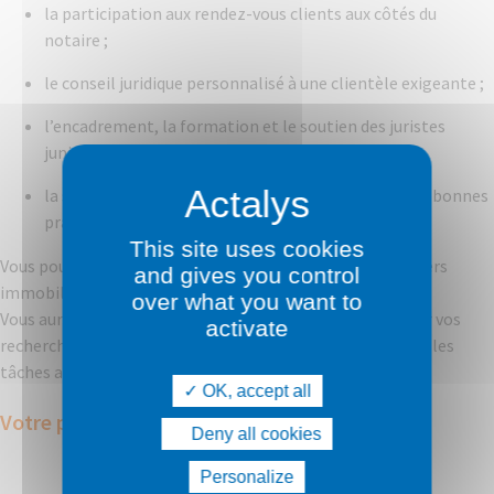
la participation aux rendez-vous clients aux côtés du
notaire ;
le conseil juridique personnalisé à une clientèle exigeante ;
l’encadrement, la formation et le soutien des juristes
juniors ;
la supervision de certains dossiers et le partage des bonnes
pratiques au sein de l’équipe.
This site uses cookies
Vous pourrez être amené.e également à traiter des dossiers
and gives you control
immobiliers en lien avec les planifications et successions.
over what you want to
Vous aurez l’aide d’une collaboratrice administrative pour vos
activate
recherches, les contacts avec les administrations et pour les
tâches administratives.
OK, accept all
Votre profil
Deny all cookies
Personalize