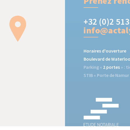
Prenez rend
+32 (0)2 513
info@actal
Horaires d'ouverture
Boulevard de Waterloo 
Parking «
2 portes
» : 
STIB «
Porte de Namur