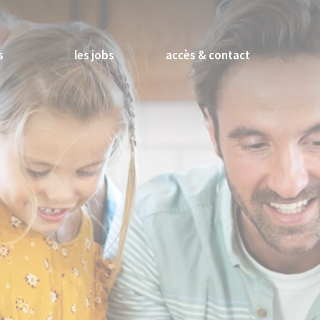
s
les jobs
accès & contact