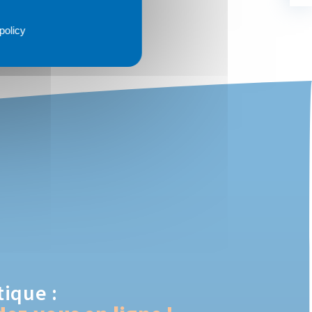
policy
tique :