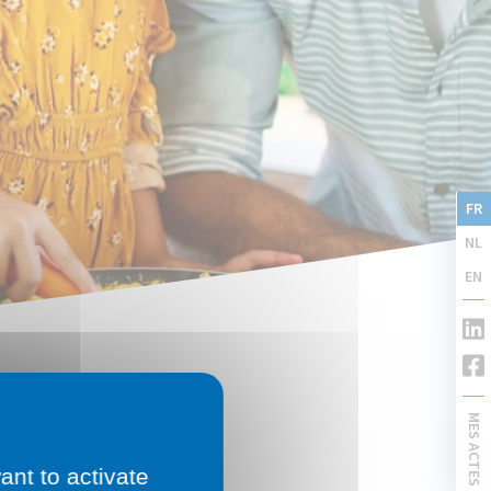
FR
NL
EN
MES ACTES
ant to activate