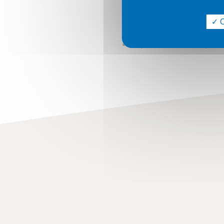
La cohabitation légale
O
La cohabitation de fait
La protection de mes proc