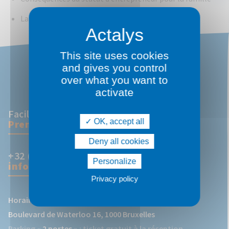
La fin de l’entreprise
This site uses cookies
and gives you control
over what you want to
activate
Facile & pratique :
OK, accept all
Prenez rendez-vous en ligne !
Deny all cookies
+32 (0)2 513 89 55
Personalize
info@actalys.be
Privacy policy
Horaires d'ouverture
Boulevard de Waterloo 16, 1000 Bruxelles
Parking «
2 portes
» : ticket gratuit à la réception